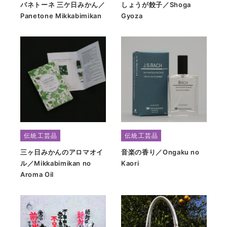
パネトーネ 三ケ日みかん／
しょうが餃子／Shoga
Panetone Mikkabimikan
Gyoza
伝統工芸品
伝統工芸品
三ヶ日みかんのアロマオイ
音楽の香り／Ongaku no
ル／Mikkabimikan no
Kaori
Aroma Oil