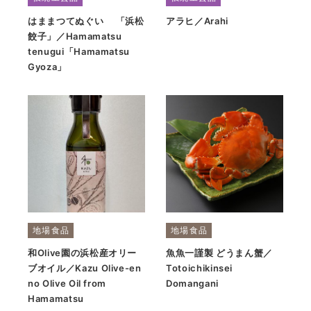
はままつてぬぐい 「浜松
アラヒ／Arahi
餃子」／Hamamatsu
tenugui「Hamamatsu
Gyoza」
地場食品
地場食品
和Olive園の浜松産オリー
魚魚一謹製 どうまん蟹／
ブオイル／Kazu Olive-en
Totoichikinsei
no Olive Oil from
Domangani
Hamamatsu