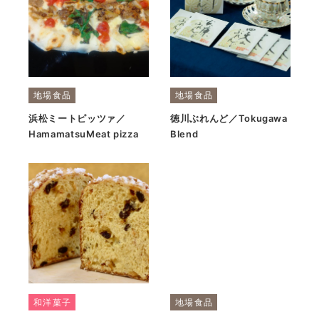
地場食品
地場食品
浜松ミートピッツァ／
徳川ぶれんど／Tokugawa
HamamatsuMeat pizza
Blend
和洋菓子
地場食品