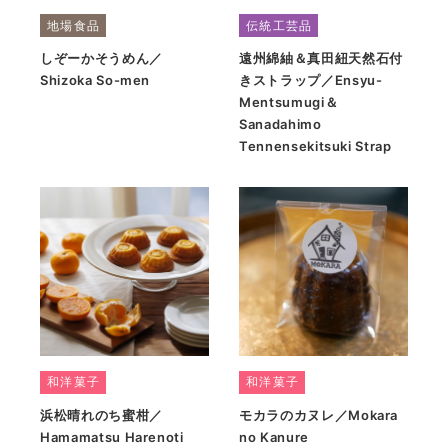
地場食品
伝統工芸品
しぞーかそうめん／
遠州綿紬＆真田紐天然石付
Shizoka So-men
きストラップ／Ensyu-
Mentsumugi＆
Sanadahimo
Tennensekitsuki Strap
和洋菓子
和洋菓子
浜松晴れのち蜜柑／
モカラのカヌレ／Mokara
Hamamatsu Harenoti
no Kanure