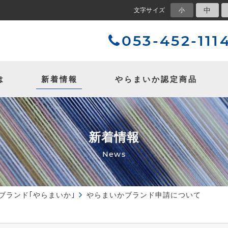
中
文字サイズ
小
053-452-111
は
新着情報
やらまいか
認定商品
新着情報
News
ブランド｢やらまいか｣
やらまいかブランド申請について