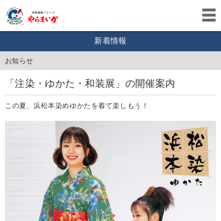
新着情報
お知らせ
「注染・ゆかた・和装展」の開催案内
この夏、浜松本染めゆかたを着て楽しもう！