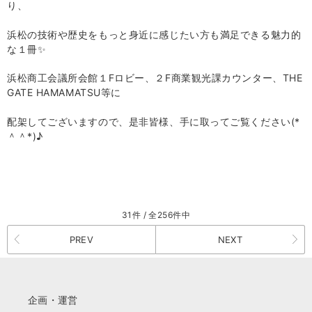
り、
浜松の技術や歴史をもっと身近に感じたい方も満足できる魅力的
な１冊✨
浜松商工会議所会館１Fロビー、２F商業観光課カウンター、THE
GATE HAMAMATSU等に
配架してございますので、
是非皆様、手に取ってご覧ください
(*
＾＾
*)♪
31件 / 全256件中
PREV
NEXT
企画・運営