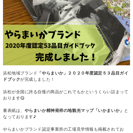
浜松地域ブランド
「やらまいか」２０２０年度認定５３品目ガイ
ドブック
が完成しました！
浜松が全国に誇る自慢の商品がこれでもかというくらい詰まって
おります😋
裏表紙は、
やらまいか精神発祥の地観光マップ「いかまいか」
と
なっております♪
やらまいかブランド認定事業所の工場見学情報も掲載されてお