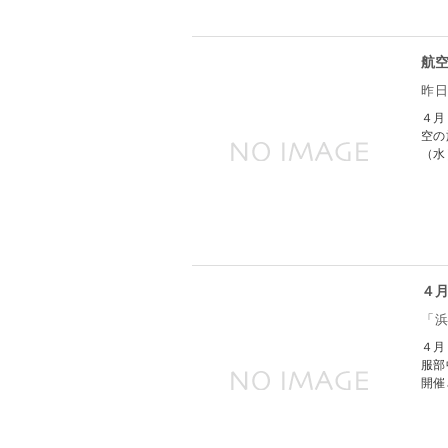
航
昨日
４月
空の
（水
４
「浜
４月
服部
開催