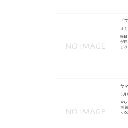
「
４
昨日
が行
しみ
ヤ
3月
やら
刊 
くる