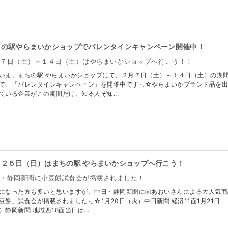
ちの駅やらまいかショップでバレンタインキャンペーン開催中！
月７日（土）～１４日（土）はやらまいかショップへ行こう！！
いま、まちの駅 やらまいかショップにて、２月７日（土）～１４日（土）の期
で、「バレンタインキャンペーン」を開催中ですっ☆やらまいかブランド品を
ている企業がこの期間だけ、知る人ぞ知...
月２５日（日）はまちの駅 やらまいかショップへ行こう！
日・静岡新聞に小豆餅試食会が掲載されました！
になった方も多いと思いますが、中日・静岡新聞に㈲あおいさんによる大人気商
豆餅」試食会が掲載されましたっ☆1月20日（火）中日新聞 経済11面1月21日
）静岡新聞 地域西18面当日は...