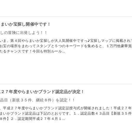
らまいか宝探し開催中です！
探しの冒険に出発しよう！！
いま、第４回やらまいか宝探しが大人気開催中ですっ♪宝探しマップに掲載され
お宝の場所をまわってスタンプと５つのキーワードを集めると、１万円他豪華賞
たるチャンスです！今回も特別ルール...
成２７年度やらまいかブランド認定品が決定！
３品目（新規３５件、継続８件）を認定！！
、平成２７年度やらまいかブランド認定証授与式が開催されました！平成２７年
まいかブランド認定品は下記のとおりです。１．認定品数４３品目【新規３５件
８件】２．認定期間平成２７年４月１...