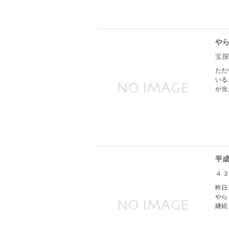
や
宝
ただ
いる
が当
平
４
昨日
やら
継続