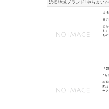
浜松地域ブランド｢やらまいか
１
５月
まち
も」
もの
「
4月
㈱五
開始
州グ