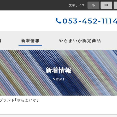
中
文字サイズ
小
053-452-111
は
新着情報
やらまいか
認定商品
新着情報
News
ブランド｢やらまいか｣