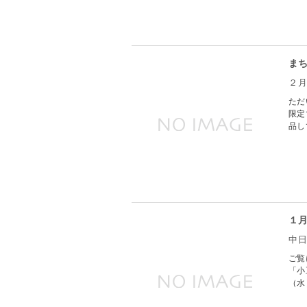
ま
２
ただ
限定
品し
１
中
ご覧
「小
（水