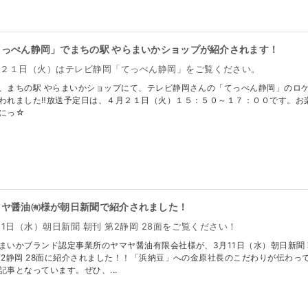
てっぺん静岡」でまちの駅 やらまいかショップが紹介されます！
月２１日（火）はテレビ静岡「てっぺん静岡」をご覧ください。
、まちの駅 やらまいかショップにて、テレビ静岡さんの「てっぺん静岡」のロ
われました‼放送予定日は、４月２１日（火）１５：５０～１７：００です。お
にっ☆
マヤ醤油㈲様が朝日新聞で紹介されました！
11日（水）朝日新聞 朝刊 第2静岡 28面をご覧ください！
まいかブランド認定事業所のヤマヤ醤油有限会社様が、3月11日（水）朝日新聞 
第2静岡 28面に紹介されました！！「浜納豆」への金原社長のこだわりが伝わっ
記事となっています。ぜひ、...