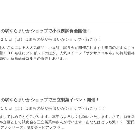
ちの駅やらまいかショップで小豆餅試食会開催！
月２５日（日）はまちの駅やらまいかショップへ行こう！
おいさんによる大人気商品「小豆餅」試食会が開催されます！季節のおまんじゅ
着１００名様にプレゼントのほか、人気スイーツ「サクサクコルネ」の特別価格
売や、新商品苺コルネの販売もありま...
ちの駅やらまいかショップで三立製菓イベント開催！
月１０日（土）はまちの駅やらまいかショップへ行こう！！
ましておめでとうございます。本年もよろしくお願いいたします。さて、新春ス
ル企画として試食会を三立製菓㈱さんが行います！あなたはどっち派！？「源氏
ピアノシリーズ」試食会～ピアノブラ...