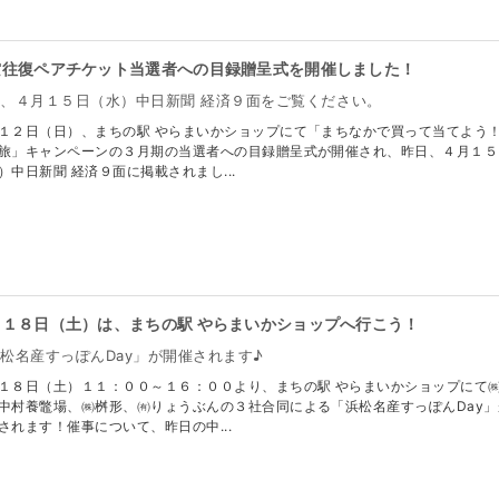
空往復ペアチケット当選者への目録贈呈式を開催しました！
、４月１５日（水）中日新聞 経済９面をご覧ください。
１２日（日）、まちの駅 やらまいかショップにて「まちなかで買って当てよう
旅」キャンペーンの３月期の当選者への目録贈呈式が開催され、昨日、４月１５
）中日新聞 経済９面に掲載されまし...
月１８日（土）は、まちの駅 やらまいかショップへ行こう！
松名産すっぽんDay」が開催されます♪
１８日（土）１１：００～１６：００より、まちの駅 やらまいかショップにて
中村養鼈場、㈱桝形、㈲りょうぶんの３社合同による「浜松名産すっぽんDay」
されます！催事について、昨日の中...