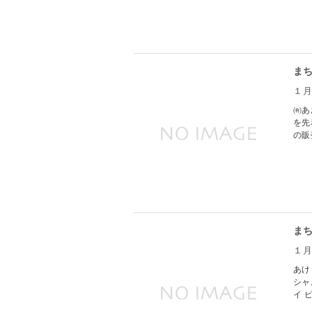
ま
１
㈲あ
を先
の販
ま
１
あけ
シャ
イ 