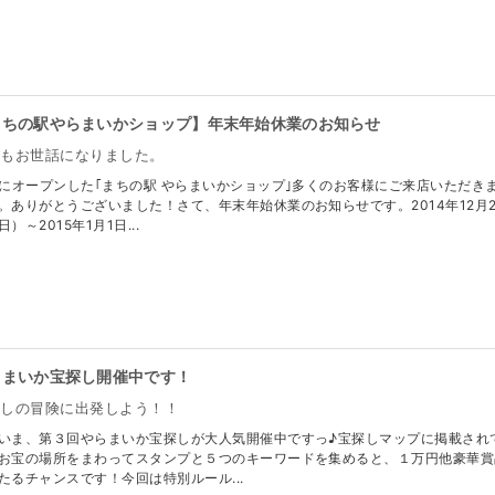
まちの駅やらまいかショップ】年末年始休業のお知らせ
年もお世話になりました。
月にオープンした｢まちの駅 やらまいかショップ｣多くのお客様にご来店いただき
。ありがとうございました！さて、年末年始休業のお知らせです。2014年12月2
日）～2015年1月1日...
らまいか宝探し開催中です！
探しの冒険に出発しよう！！
いま、第３回やらまいか宝探しが大人気開催中ですっ♪宝探しマップに掲載され
お宝の場所をまわってスタンプと５つのキーワードを集めると、１万円他豪華賞
たるチャンスです！今回は特別ルール...