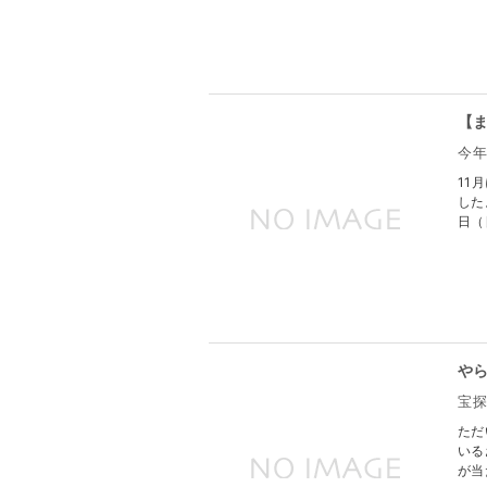
【
今
11
した
日（
や
宝
ただ
いる
が当