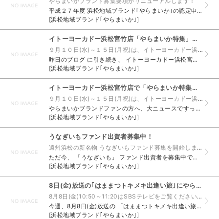
やらまいかブランド募集要項がリニューアルします！
平成２７年度 浜松地域ブランド｢やらまいか｣の認定申請の募集を開始いたします！ このたび浜松商工会議所では、やらまいか精神のDNAを次世代に繋げていくことを 目的に、やらまいかブランドの骨格を ...
[浜松地域ブランド｢やらまいか｣]
イトーヨーカドー浜松宮竹店「やらまいか特集」出品認定品紹介！
９月１０日(水)～１５日(月祝)は、イトーヨーカドー浜松宮竹店へ行こう！
昨日のブログ に引き続き、 イトーヨーカドー浜松宮竹店 にて開催されます、 「やらまいか特集」 に出展される やらまいかブランド認定品をご紹介いたします！ 本日は「地場食品」、「地酒」、「伝統...
[浜松地域ブランド｢やらまいか｣]
イトーヨーカドー浜松宮竹店で「やらまいか特集」開催決定！
９月１０日(水)～１５日(月祝)は、イトーヨーカドー浜松宮竹店へ行こう！
やらまいかブランドファンの方へ、大ニュースですっ☆ イトーヨーカドー浜松宮竹店にて、 やらまいかブランド認定品を一同に集めて紹介・販売する 「やらまいか特集」 を開催いたします！！ １．開催期間...
[浜松地域ブランド｢やらまいか｣]
うなぎいもファンド出資者募集中！
遠州浜松の新名物 うなぎいもファンド募集を開始しました。
ただ今、 「うなぎいも」 ファンド出資者を募集中です！ 日本各地で開催されている催事などに移動販売者（キッチンカー）で出向き、 うなぎいも本来の美味しさを伝える販売やPRを行います。 この移動販...
[浜松地域ブランド｢やらまいか｣]
8日(金)放送の｢はままつトキメキ出逢い旅｣にやらまいかブランドが登場！
8月8日(金)10:50～11:20はSBSテレビをご覧ください！
今週、8月8日(金)放送の 「はままつトキメキ出逢い旅」 にて やらまいかブランド認定品が紹介されます！！ 日時：毎月1回 第2金曜日 10:50～11:20 テレビ局： SBSテレビ 今回は浜...
[浜松地域ブランド｢やらまいか｣]