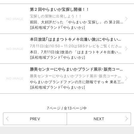
第２回やらまいか宝探し開催！！
宝探しの冒険に出発しよう！！
前回、大好評だった 「やらまいか 宝探し」 の 第２回が今週の日曜日より開催されます！ 第２回開催期間：平成26年7月20日〜平成26年8月31日 詳しくは、 「やらまいか 宝探し」 特設サイト...
[浜松地域ブランド｢やらまいか｣]
本日放送｢はままつトキメキ出逢い旅｣にやらまいかブランドが登場！
7月11日(金)10:50～11:20はSBSテレビをご覧ください！
本日、7月11日(金)放送の 「はままつトキメキ出逢い旅」 にて やらまいかブランド認定品が紹介されます！！ 日時：毎月1回 第2金曜日 10:50～11:20 テレビ局： SBSテレビ 今回は...
[浜松地域ブランド｢やらまいか｣]
勝美センターにやらまいかブランド展示･販売コーナーがオープン！
勝美センターにやらまいかブランド展示･販売コーナーがオープン！
やらまいかブランドファンの方に朗報ですっ☆ 東名三ケ日インター入口の 「勝美センター」 で、 やらまいかブランド展示・販売コーナー が 7月5日(土)よりオープンします！！ 詳細は コチラ をご...
[浜松地域ブランド｢やらまいか｣]
7ページ / 全13ページ中
PREV
NEXT