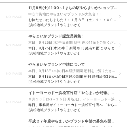
11月8日(土)11:00～｢まちの駅やらまいかショップ｣OPEN！！
中心市街地にやらまいかブランドが大集合！！
お待たせいたしました！１１月８日（土）１１：００より、 「まちの駅やらまいかショップ」がOPENします！！ 店内では、やらまいかブランド４０品目や 浜松 闘将･家康プロジェクト商品１２品目を取扱...
[浜松地域ブランド｢やらまいか｣]
やらまいかブランド認定品募集！
本日、9月25日(木)中日新聞 朝刊 経済11面をご覧ください！
本日、9月25日(木)の中日新聞 朝刊 経済11面に やらまいかブランドの申請について記事が掲載されました！ 募集要項および申請用紙は、当所HPよりダウンロードすることができます↓&d...
[浜松地域ブランド｢やらまいか｣]
やらまいかブランド申請について
本日、9月18日(木)の日本経済新聞 朝刊をご覧ください。
本日、9月18日(木)の日本経済新聞 朝刊 静岡経済39面に、 やらまいかブランドの申請について記事が掲載されました！ 募集要項および申請用紙は、当所HPよりダウンロードすることができます&da...
[浜松地域ブランド｢やらまいか｣]
イトーヨーカドー浜松宮竹店「やらまいか特集」行ってきました！
９月１０日(水)～１５日(月祝)は、イトーヨーカドー浜松宮竹店へ行こう！
昨日、事務局がイトーヨーカドー浜松宮竹店へ 「やらまいか特集」に行ってきました！ ▼やらまいかブランド認定品１５品目（１３社）が勢ぞろい！ ▼立ち寄ったお客様にやらまいかブランドのPRができまし...
[浜松地域ブランド｢やらまいか｣]
平成２７年度やらまいかブランド申請の募集を開始しました！