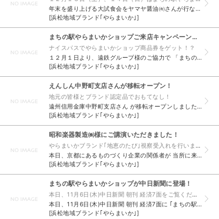
年末を盛り上げる大試食会をヤマヤ醤油㈲さんが行ないます！ イベント①開催時刻：１１時３０分～ 「浜納豆を入れた麻婆豆腐は本当に美味しくなるのか！？」 を検証するための食べ比べ試食会！！ 限定５０...
[浜松地域ブランド｢やらまいか｣]
まちの駅やらまいかショップご来店キャンペーン実施中！！
ナイスパスでやらまいかショップ商品券をゲット！？
１２月１日より、遠鉄グループ様のご協力で 「まちの駅 やらまいかショップご来店キャンペーン」 を実施しています！！ ナイスパスでの遠鉄電車・バスを利用もしくは店内で１点以上お買い上げで、 やらま...
[浜松地域ブランド｢やらまいか｣]
えんしん中野町支店さんが移転オープン！
地元の皆様とブランド認定品でおもてなし！
遠州信用金庫中野町支店さん が移転オープンしました！ オープン記念で来場者を対象に行なわれている抽選にて、 やらまいかブランド認定品を景品としてご利用いただきました♪ ぜひ一度、足を運んでみて...
[浜松地域ブランド｢やらまいか｣]
昭和楽器製造㈱様にご講演いただきました！
やらまいかブランド｢地恵のたび｣視察受入れを行いました！
本日、京都にあるものづくり企業の関係者が 当所に来浜されました。 冒頭、事務局にてやらまいかブランドについて説明後、 昭和楽器製造株式会社の酢山様より、 やらまいかブランド認定品｢Shōwaミニ...
[浜松地域ブランド｢やらまいか｣]
まちの駅やらまいかショップが中日新聞に登場！
本日、11月6日(木)中日新聞 朝刊 経済7面をご覧ください！
本日、11月6日(木)中日新聞 朝刊 経済7面に ｢まちの駅やらまいかショップ｣について記事が掲載されました。 １１月８日（土）１１：００よりOPENです！！ 是非、ご来場くださいっ☆ ...
[浜松地域ブランド｢やらまいか｣]