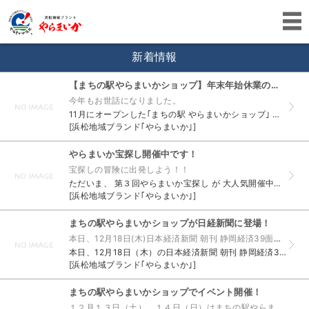
新着情報
【まちの駅やらまいかショップ】年末年始休業のお知らせ
今年もお世話になりました。
11月にオープンした｢まちの駅 やらまいかショップ｣ 多くのお客様にご来店いただきました。ありがとうございました！ さて、年末年始休業のお知らせです。 2014年12月28日（日）～2015年1...
[浜松地域ブランド｢やらまいか｣]
やらまいか宝探し開催中です！
宝探しの冒険に出発しよう！！
ただいま、 第３回やらまいか宝探し が 大人気開催中ですっ♪ 宝探しマップに掲載されているお宝の場所を まわってスタンプと５つのキーワードを集めると、 １万円他豪華賞品が当たるチャンスです！ 今...
[浜松地域ブランド｢やらまいか｣]
まちの駅やらまいかショップが日経新聞に登場！
本日、12月18日(木)日本経済新聞 朝刊 静岡経済39面をご覧ください！
本日、12月18日（木）の日本経済新聞 朝刊 静岡経済39面に まちの駅やらまいかショップについて記事が掲載されました！ 「やらまいかショップで使える商品券」が当たる来店キャンペーンを開催中です...
[浜松地域ブランド｢やらまいか｣]
まちの駅やらまいかショップでイベント開催！
１２月１３日（土）、１４日（日）はまちの駅やらまいかショップへ行こう！